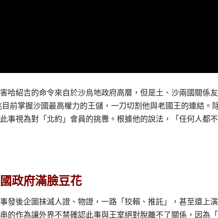
害哈紹吉的命令來自於沙烏地政府高層，但是土、沙兩國關係友善
安單挑目前掌握沙國最高權力的王儲，一刀切割他與老國王的連結。
將此事視為對「北約」會員的挑釁。根據他的說法，「任何人都
國政府滿臉豆花
事發後企圖抹滅人證、物證，一路「狡賴、推託」，甚至還上演
串的作為讓外界不禁確認此事與王室絕對脫離不了關係，因為「