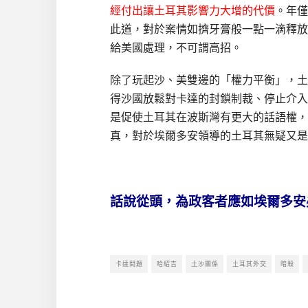
經付出讓土耳其影響力大增的代價
。年僅
此道，對於案情如擠牙膏般一點一滴釋放
給美國處理，不可謂高招。
除了玩起沙、美雙邊的「權力平衡」，土
得沙國放鬆對卡達的封鎖制裁、停止介入
是促使土耳其在波斯灣有更大的話語權，
真，對於埃爾多安領導的土耳其無疑又是
話說從頭，為政客者應如埃爾多安
卡達問題
哈紹吉
土沙關係
土耳其外交
暗殺