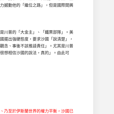
力撼動他的「繼位之路」，但是國際間輿
是川普的「大金主」、「鐵票部隊」。美
國擺出強硬態度，要求沙國「說清楚」，
觀念、事後不該推諉責任」。尤其是川普
很想相信沙國的說法，真的」。由此可
、乃至於伊斯蘭世界的權力平衡，沙國已