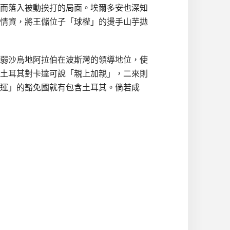
反而落入被動挨打的局面。埃爾多安也深知
情資，將王儲位子「球權」的燙手山芋拋
弱沙烏地阿拉伯在波斯灣的領導地位，使
土耳其對卡達可說「親上加親」，二來則
運」的豁免國就有包含土耳其。倘若成