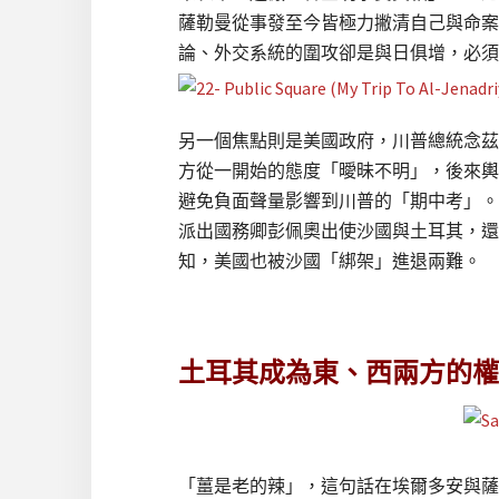
薩勒曼從事發至今皆極力撇清自己與命案
論、外交系統的圍攻卻是與日俱增，必須
另一個焦點則是美國政府，川普總統念茲
方從一開始的態度「曖昧不明」，後來輿
避免負面聲量影響到川普的「期中考」。
派出國務卿彭佩奧出使沙國與土耳其，還
知，美國也被沙國「綁架」進退兩難。
土耳其成為東、西兩方的權
「薑是老的辣」，這句話在埃爾多安與薩