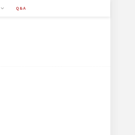
Q&A
）