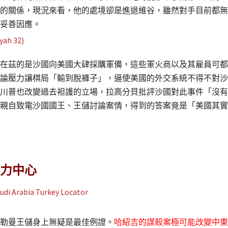
的關係，現況來看，他的處境卻是進退維谷，雖然對手目前都無
妥善因應。
在茲的是沙國向美國大肆採購軍備，這些軍火商以及其雇員可都
論壓力讓棋局「輸到脫褲子」，逼使美國的外交系統不得不對沙
川普也改變過去袒護的立場，拉高分貝批評沙國對此事件「沒有
親自致電沙國國王、王儲討論案情，得到的答案竟是「美國其實
力中心
勒曼王儲身上無疑是最佳例證。
哈紹吉的謀殺案極可能改變中東