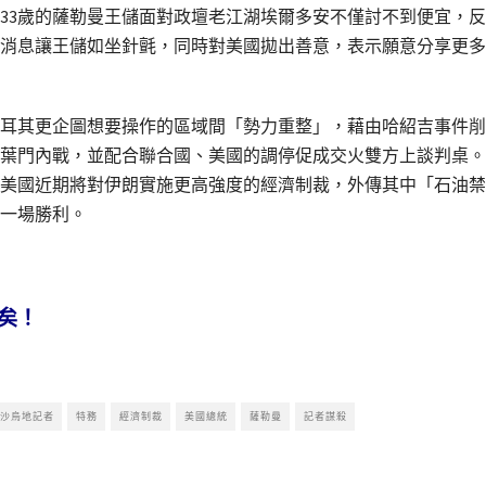
33歲的薩勒曼王儲面對政壇老江湖埃爾多安不僅討不到便宜，
消息讓王儲如坐針氈，同時對美國拋出善意，表示願意分享更多
耳其更企圖想要操作的區域間「勢力重整」，藉由哈紹吉事件削
葉門內戰，並配合聯合國、美國的調停促成交火雙方上談判桌。
美國近期將對伊朗實施更高強度的經濟制裁，外傳其中「石油禁
一場勝利。
矣！
沙烏地記者
特務
經濟制裁
美國總統
薩勒曼
記者謀殺