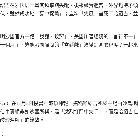
紹吉在沙國駐土耳其領事館失蹤，後來證實遇害，外界均把矛頭
伏，雖然成功地「甕中捉鱉」；豈料「失風」害死了哈紹吉，並
明沙國官方一路「說謊、狡辯」，美國川普總統的「言行不一」
一個月了，這齣戲國際間的「宮廷戲」演變到甚麼程度？一起來
p Erdoğan）在11月2日投書華盛頓郵報，指稱哈紹吉死於一場
信事實絕非如沙國所稱，是「激烈打鬥中失手」，而是哈紹吉在
酸液溶解」的緣故。
：