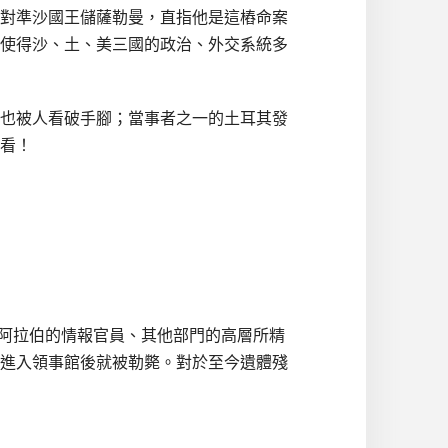
對準沙國王儲薩勒曼，直指他是這樁命案
使得沙、土、美三國的政治、外交系統多
也被人看破手腳；當事者之一的土耳其發
看！
由沙烏地阿拉伯的情報官員、其他部門的高層所精
進入領事館後就被勒斃。對於至今遺體殘