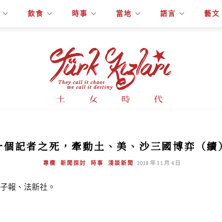
飲食
時事
當地
語言
藝文
一個記者之死，牽動土、美、沙三國博弈（續
專欄
新聞探討
時事
淺談新聞
2018 年 11 月 4 日
電子報、法新社。