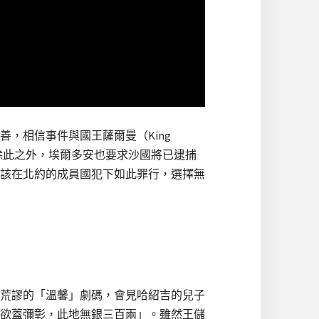
，相信事件與國王薩爾曼（King
除此之外，埃爾多安也要求沙國將已逮捕
不該在北約的成員國犯下如此罪行，選擇無
荒謬的「溫馨」劇碼，會見哈紹吉的兒子
欲蓋彌彰，此地無銀三百兩」。雖然王儲