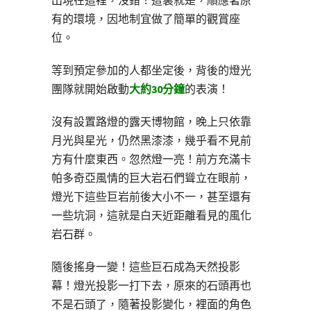
出現在這裡，沒錯！這裏就是，順應著原
有的環境，因地制宜做了簡單的觀賞座
位。
等到預定參加的人都坐定後，背後的燈光
團隊就開始啟動
大約30分鐘
的表演！
沒有設置路燈的露天博物館，晚上只依靠
月光與星光，仍然黑漆漆，幾乎看不見前
方有什麼東西。忽然燈一亮！前方充滿卡
帕多奇亞風情的巨大岩石們聳立在眼前，
燈光下這些巨岩前後大小不一，甚至還有
一些坑洞，這就是白天近距離看見的風化
岩石群。
隨後搖身一變！這些巨石成為天然投影
幕！燈光投影一打下去，原來的石頭再也
不是石頭了，隨著投影變化，裡面的角色