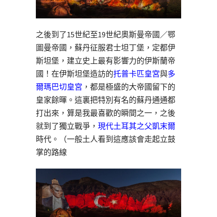
之後到了15世紀至19世紀奧斯曼帝國／鄂
圖曼帝國，蘇丹征服君士坦丁堡，定都伊
斯坦堡，建立史上最有影響力的伊斯蘭帝
國！在伊斯坦堡造訪的
托普卡匹皇宮
與
多
爾瑪巴切皇宮
，都是極盛的大帝國留下的
皇家餘暉。這裏把特別有名的蘇丹通通都
打出來，算是我最喜歡的瞬間之一，之後
就到了獨立戰爭，
現代土耳其之父凱末爾
時代。（一般土人看到這應該會走起立鼓
掌的路線