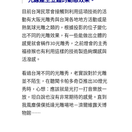
光線產生立體的動態效果。
目前台灣民眾會接觸到利用這項技術的活
動有大阪光雕秀與台灣各地地方活動或是
熱氣球光雕之類的，根據投影的位子變化
出不同的光雕效果，有一些能做出立體的
感覺就會稱作3D光雕秀，之前燈會的主秀
福祿猴也有利用這樣的技術製造絢爛感與
活潑感。
看過台灣不同的光雕秀，老實說對於光雕
並不陌生，在聽聞卡帕多奇亞推出3D燈光
秀時，心想：應該就是光打一打音樂放一
放，坦白說也沒有非常期待的感覺。直到
我風塵僕僕抵達光雕場地－濟爾維露天博
物館⋯⋯