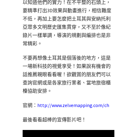
以知道他們的實力！在不平整的石頭上，
要精準打出3D效果與動畫進行，相信難度
不低，再加上要怎麼把土耳其與安納托利
亞眾多文明歷史匯集貫穿，又不至於像紀
錄片一樣單調，導演的規劃與編排也是非
常精彩。
不要再想像土耳其是個落後的地方，這是
一場新科技的視覺享受！如果說有機會的
話推薦親眼看看喔！欲觀賞的朋友們可以
查詢官網或是各家旅行業者、當地旅宿櫃
檯協助安排。
官網：
http://www.zelvemapping.com/ch
最後看看超棒的宣傳影片吧！