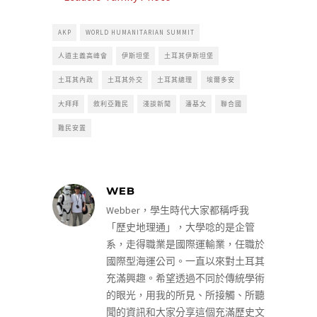
AKP
WORLD HUMANITARIAN SUMMIT
人道主義高峰會
伊斯坦堡
土耳其伊斯坦堡
土耳其內政
土耳其外交
土耳其總理
埃爾多安
大拜拜
敘利亞難民
淺談新聞
潘基文
聯合國
難民安置
WEB
Webber，學生時代大家都稱呼我
「歷史地理通」，大學唸的是企管
系，走得職業是國際運輸業，任職於
國際型海運公司。一直以來對土耳其
充滿興趣。希望透過不同於傳統學術
的眼光，用我的所見、所接觸、所聽
聞的資訊和大家分享這個充滿歷史文