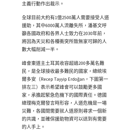
主義行動作出裁示。
全球目前大約有1億2500萬人需要接受人道
援助，其中6000萬人流離失所，潘基文呼
籲各國政府和各界人士致力在2030年前，
將因為天災和各種衝突所致無家可歸的人
數大幅削減一半。
峰會東道主土耳其收容超過200多萬名難
民，是全球接收最多難民的國家，總統埃
爾多安（Recep Tayyip Erdoğan，下圖第一
排左三）表示希望峰會可以鼓勵更多國
家，承擔起緊急危機下的國際責任。德國
總理梅克爾發言時形容，人道危機是一場
災難，各國間需要就人道原則尋求一個新
的共識，並確保援助物資可以送到有需要
的人手上。