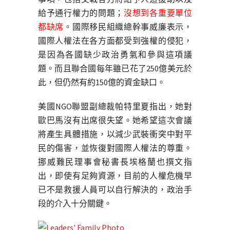
給予通行權力的問題；
沒想到各重要單位
都缺席
。國際移民組織總幹事威廉表示，
國際人權法在各方面都受到強權的侵犯，
是因為各國缺少政治勇氣和參與這項議
題。而且聯合國每年雖已花了250億美元於
此，但仍然有約150億的資金缺口。
美國NGO聯盟副總裁帕特里夏指出，她對
歐巴馬沒有出席很失望。她希望這次會議
將產生具體措施，以減少武裝衝突中對平
民的傷害，並恢復對國際人權法的尊重。
挪威難民理事會秘書長埃格蘭也撰文指
出，即使有足夠資源，目前的人權危機早
已不是救援人員可以自行解決的，政治手
段的介入十分關鍵。