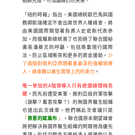
點鎂光燈，可惜議題仍然失焦。
「紐約時報」指出，美國總統歐巴馬與國
務卿凱瑞確定不會出席世界人權峰會，將
由美國國際開發署負責人史密斯代表參
加。而俄羅斯總統普丁也拒絕了聯合國秘
書長潘基文的呼籲，包括尊重現行國際
法、防止區域衝突和更多的資金援助。
少
了兩個對敘利亞問題著墨最深的強權領導
人，峰會難以產生實質上的約束力
。
唯一參加的A咖領導人只有德國總理梅克
爾
。而先前遭受美軍、敘利亞政府軍攻擊
（誤擊？蓄意攻擊？）的無國界醫生組織
也退出此次峰會，他們稱此次會議只是
「
善意的遮羞布
」
。聯合國原本期望峰會
將把解決無國界醫生組織的問題視為優先
事項，包括交戰各方將給予人道援助以及