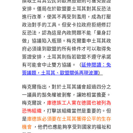
換取土耳其公民到歐洲旅遊則可獲免簽證
安排。僵局在於歐盟要土耳其對其反恐法
進行改革，使其不再受到濫用，成為打壓
政治對手的工具。但安卡拉政府拒絕修訂
反恐法，認為這是內政問題不能「量身訂
做」協議陷入瓶頸。梅克爾重申土耳其政
府必須達到歐盟的所有條件才可以取得免
簽證安排，土耳其則指若歐盟不遵守承諾
有可能會中止雙方協議。
（
延伸閱讀：
免
簽議題，土耳其、歐盟關係再現波瀾
）
梅克爾指出，對於土耳其議會超過四分之
一議員的豁免權被剝奪，讓她相當擔憂。
梅克爾說，
庫德族工人黨在德國也被列為
恐怖組織
，打擊該組織當然是重要的。但
是
庫德族必須要在土耳其獲得公平的生存
機會
，他們也應能夠享受到國家的福祉和