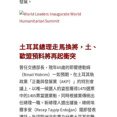
發展。
土耳其總理走馬換將，土、
歐盟預料將再起衝突
曾任交通部長，現年60歲的耶爾德勒姆
（Binali Yıldırım）一如預期，在土耳其執
政黨「正義與發展黨（AKP）」的特別會
議上，以唯一候選人的姿態獲得1470選票
中的1405票當選黨魁，同時根據黨傳統出
任總理一職。新總理人選出爐後，總統埃
爾多安（Recep Tayyip Erdoğan）隨即發表
講話，批評歐洲沒有盡力分擔土耳其的難