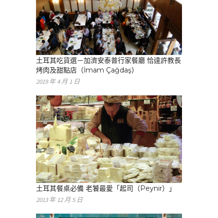
土耳其吃貨選－加濟安泰普行家餐廳 恰達許教長
烤肉及甜點店（İmam Çağdaş）
2019 年 4 月 1 日
土耳其餐桌必備 老饕最愛「起司（Peynir）」
2013 年 12 月 5 日