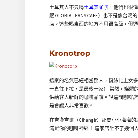
土耳其人不只喝
土耳其咖啡
，他們也很懂得
跟 GLORIA JEANS CAFE）
店。這些喝東西的地方不用很高級，但通
Kronotrop
這家的名氣已經相當驚人，粉絲比土女多很多！ 
一直往下拉，是最後一家） 當然，媒體的
供給客人新鮮的咖啡品嚐。說這間咖啡店
是會讓人非常喜歡。
在吉漢吉爾（Cihangir）那間小小
滿足你的咖啡神經！ 這家店坐不了幾個