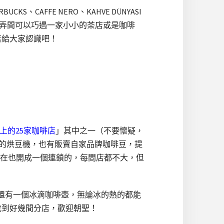
AFFE NERO、KAHVE DÜNYASI
是在巷弄間可以巧遇一家小小的茶店或是咖啡
店給大家認識吧！
上的25家咖啡店
」其中之一（不要懷疑，
自己的烘豆機，也有販賣自家品牌咖啡豆，提
在也開成一個連鎖的，每間店都不大，但
邊還有一個冰滴咖啡壺，無論冰的熱的都能
找到好幾間分店，歡迎朝聖！