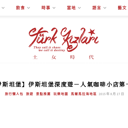
飲食
時事
當地
語言
藝文
伊斯坦堡】伊斯坦堡深度遊－人氣咖啡小店第
旅行懶人包
旅遊
景點推薦
玩樂地圖
馬爾馬拉海地區
2015 年 8 月 27 日