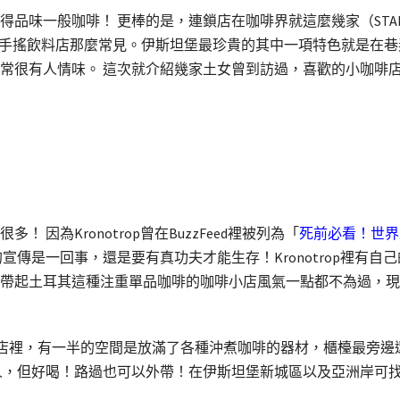
品味一般咖啡！ 更棒的是，連鎖店在咖啡界就這麼幾家（STARBUCKS、C
也不是像台灣的手搖飲料店那麼常見。伊斯坦堡最珍貴的其中一項特色就
常很有人情味。 這次就介紹幾家土女曾到訪過，喜歡的小咖啡
因為Kronotrop曾在BuzzFeed裡被列為「
死前必看！世界
宣傳是一回事，還是要有真功夫才能生存！Kronotrop裡有
帶起土耳其這種注重單品咖啡的咖啡小店風氣一點都不為過，現
窄窄的店裡，有一半的空間是放滿了各種沖煮咖啡的器材，櫃檯最旁
人，但好喝！路過也可以外帶！在伊斯坦堡新城區以及亞洲岸可