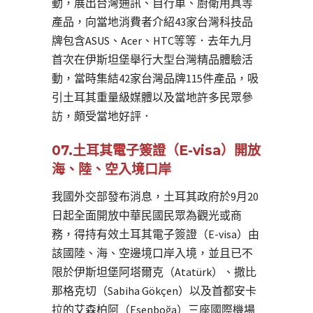
動，展出台灣通訊、自行車、廚衛用具等
產品，向當地消費者介紹43家台灣科技品
牌包含ASUS、Acer、HTC等等．去年九月
首次在伊斯坦堡舉行大型台灣精品體驗活
動，當時集結42家台灣品牌115件產品，吸
引土耳其重量級媒體以及當地許多民眾參
訪，頗受當地好評．
07.土耳其電子簽證（E-visa）開放
海、陸、空入境口岸
我國外交部發布消息，土耳其政府於9月20
日起全面開放中華民國民眾為觀光或商
務，得持有效土耳其電子簽證（E-visa）由
該國陸、海、空邊境口岸入境，並且已不
限於伊斯坦堡阿塔爾克（Atatürk）、撒比
那格克切（Sabiha Gökçen）以及首都安卡
拉的艾森柏阿（Esenboğa）三座國際機場