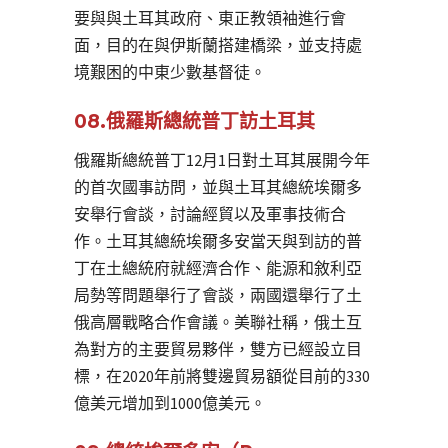
要與與土耳其政府、東正教領袖進行會
面，目的在與伊斯蘭搭建橋梁，並支持處
境艱困的中東少數基督徒。
08.俄羅斯總統普丁訪土耳其
俄羅斯總統普丁12月1日對土耳其展開今年
的首次國事訪問，並與土耳其總統埃爾多
安舉行會談，討論經貿以及軍事技術合
作。土耳其總統埃爾多安當天與到訪的普
丁在土總統府就經濟合作、能源和敘利亞
局勢等問題舉行了會談，兩國還舉行了土
俄高層戰略合作會議。美聯社稱，俄土互
為對方的主要貿易夥伴，雙方已經設立目
標，在2020年前將雙邊貿易額從目前的330
億美元增加到1000億美元。