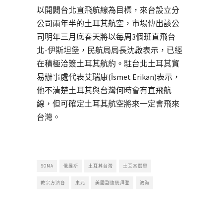
以開闢台北直飛航線為目標，來台設立分
公司兩年半的土耳其航空，市場傳出該公
司明年三月底春天將以每周3個班直飛台
北-伊斯坦堡，民航局局長沈啟表示，已經
在積極洽簽土耳其航約。駐台北土耳其貿
易辦事處代表艾瑞康(İsmet Erikan)表示，
他不清楚土耳其與台灣何時會有直飛航
線，但可確定土耳其航空將來一定會飛來
台灣。
SOMA
俄羅斯
土耳其台灣
土耳其選舉
教宗方濟各
東元
美國副總統拜登
鴻海