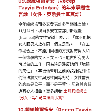
09.總統埃爾多安（Recep
Tayyip Erdoğan）的年末爭議性
言論（女性、奧斯曼土耳其語）
今年總統埃爾多安發表許多爭議性言論。
11月24日，埃爾多安在首都伊斯坦堡
(İstanbul)的女性會議上表示：「你不能把
女人跟男人放在同一個立足點。」「在工
作場合上，不能用同樣的方式對待男人和
一個懷孕的女人。女人也不能做所有男人
可以做的工作，因為這是違反她們「脆弱
的天性」。事後他聲明之前的談話提到“你
們無法將女性與男性同等對待，女性需要
的應該是公平，而不是平等”，認為其言辭
遭有心人扭曲。更多請看:
土耳其總統言
“男女平等” 疑是扭曲事實?
10.總統埃爾多安（Recep Tayyip