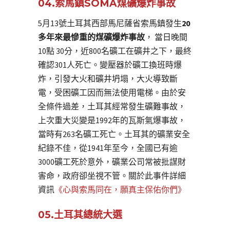
04.索馬鎮SOMA煤礦爆炸事故
5月13號土耳其西部馬尼薩省索馬鎮發生
20
多年來最慘重的煤礦爆炸事故
， 當日晚間
10點 30分，近800名礦工在礦井之下，最終
確認301人死亡。變壓器於礦工換班時爆
炸，引發大火和礦井坍塌，大火導致斷
電，受困礦工因而無法使用電梯。由於安
全條件過差，土耳其經常發生礦難事故，
上次重大災變是1992年的瓦斯氣爆事故，
當時有263名礦工死亡。土耳其的礦業安全
紀錄不佳，從1941年至今，全國已有逾
3000礦工死於意外，礦業公司常被批謀財
害命，政府卻坐視不管。關於此事件詳細
資訊
《
心與索馬同在，願真主保佑你們
》
05.土耳其總統大選