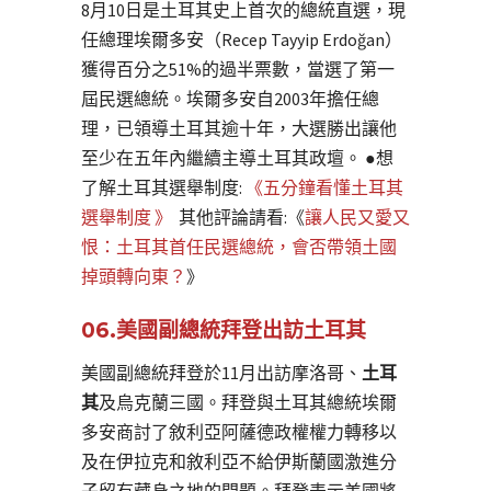
8月10日是土耳其史上首次的總統直選，現
任總理埃爾多安（Recep Tayyip Erdoğan）
獲得百分之51%的過半票數，當選了第一
屆民選總統。埃爾多安自2003年擔任總
理，已領導土耳其逾十年，大選勝出讓他
至少在五年內繼續主導土耳其政壇。 ●想
了解土耳其選舉制度:
《五分鐘看懂土耳其
選舉制度 》
其他評論請看:《
讓人民又愛又
恨：土耳其首任民選總統，會否帶領土國
掉頭轉向東？
》
06.美國副總統拜登出訪土耳其
美國副總統拜登於11月出訪摩洛哥、
土耳
其
及烏克蘭三國。拜登與土耳其總統埃爾
多安商討了敘利亞阿薩德政權權力轉移以
及在伊拉克和敘利亞不給伊斯蘭國激進分