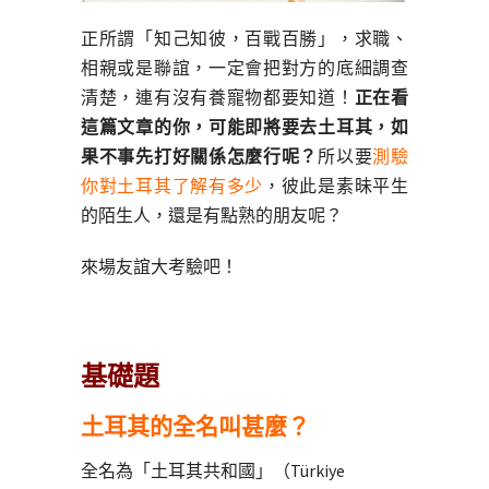
正所謂「知己知彼，百戰百勝」，求職、
相親或是聯誼，一定會把對方的底細調查
清楚，連有沒有養寵物都要知道！
正在看
這篇文章的你，可能即將要去土耳其，如
果不事先打好關係怎麼行呢？
所以要
測驗
你對土耳其了解有多少
，彼此是素昧平生
的陌生人，還是有點熟的朋友呢？
來場友誼大考驗吧！
基礎題
土耳其的全名叫甚麼？
全名為「土耳其共和國」（Türkiye