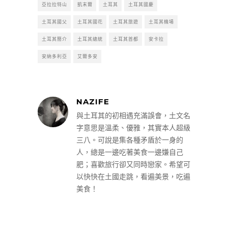
亞拉拉特山
凱末爾
土耳其
土耳其國慶
土耳其國父
土耳其國花
土耳其旅遊
土耳其機場
土耳其簡介
土耳其總統
土耳其首都
安卡拉
安納多利亞
艾爾多安
NAZIFE
與土耳其的初相遇充滿誤會，土文名
字意思是溫柔、優雅，其實本人超級
三八。可說是集各種矛盾於一身的
人，總是一邊吃著美食一邊嫌自己
肥；喜歡旅行卻又同時戀家。希望可
以快快在土國走跳，看遍美景，吃遍
美食！