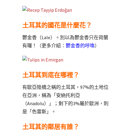
土耳其的國花是什麼花？
鬱金香（Lale）。別以為鬱金香只在荷蘭
有囉！（更多介紹：
鬱金香的呼喚
）
土耳其到底在哪裡？
有歐亞陸橋之稱的土耳其，97%的土地位
在亞洲，稱為「安納托利亞
（Anadolu）」；剩下的3%屬於歐洲，則
是「色雷斯」。
土耳其的鄰居有誰？