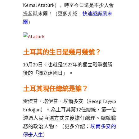
Kemal Atatürk）。時至今日還是不少人會
提起凱末爾！（更多介紹：
快速認識凱末
爾
）
土耳其的生日是幾月幾號？
10月29日。也就是1923年的獨立戰爭獲勝
後的「獨立建國日」 。
土耳其現任總統是誰？
雷傑普．塔伊普．埃爾多安（
Recep Tayyip
Erdoğan
）。為土耳其第12任總統，第一位
透過人民直選方式先後擔任總理、總統職
務的政治人物。（更多介紹：
埃爾多安的
傳奇人生
）