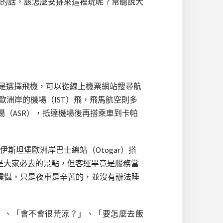
的話，該怎麼安排來這裡玩呢？常聽說大
就是選擇飛機，可以從線上機票網站搜尋航
歐洲岸的機場（IST）飛，飛馬航空則多
場（ASR），抵達機場後再搭乘車到卡帕
伊斯坦堡歐洲岸巴士總站（Otogar）搭
然是大家必去的景點，但客運畢竟是服務當
震懾，只是夜車是辛苦的，並沒有辦法睡
」、「會不會很荒涼？」、「要怎麼去飯