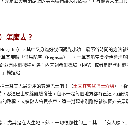
，光是每天看網路上的美照就夠讓人心癢癢了，有機會來土耳其
a）怎麼去？
evşehir），其中又分為好幾個觀光小鎮。最節省時間的方法
耳其廉航「飛馬航空（Pegasus）」，土耳其航空會從伊斯坦堡
奇亞有兩個機場可選：內夫謝希爾機場（NAV）或者是開塞利機
e）」轉運站。
擇土耳其人最常用的客運巴士吧！（
土耳其客運巴士介紹
），從
個小時，客運巴士網絡雖然發達，但不一定每個地方都有直達，雖
時的路程，大多數人會買夜車，睡一覺醒來剛剛好就被窗外美景
慮，尤其是在人生地不熟、一切很隨性的土耳其。「有人嗎？