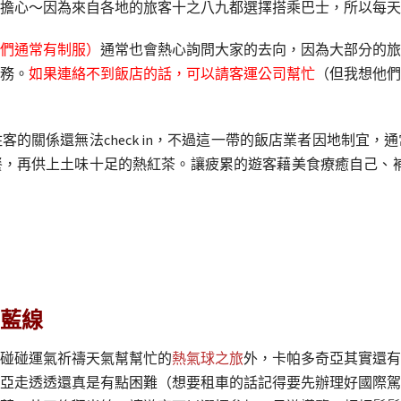
擔心～因為來自各地的旅客十之八九都選擇搭乘巴士，所以每天
們通常有制服）
通常也會熱心詢問大家的去向，因為大部分的旅
務。
如果連絡不到飯店的話，可以請客運公司幫忙
（但我想他們
的關係還無法check in，不過這一帶的飯店業者因地制宜
再供上土味十足的熱紅茶。讓疲累的遊客藉美食療癒自己、補充體
藍線
碰碰運氣祈禱天氣幫幫忙的
熱氣球之旅
外，卡帕多奇亞其實還有
亞走透透還真是有點困難（想要租車的話記得要先辦理好國際駕