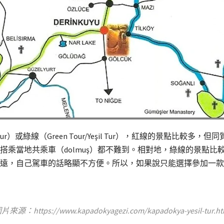
zı Tur）或綠線（Green Tour/Yeşil Tur），紅線的景點
搭乘當地共乘車（dolmuş）都不難到。相對地，綠線的景點比
遠，自己駕車的話略顯不方便。所以，如果說只能選擇參加一款
片來源：https://www.kapadokyagezi.com/kapadokya-yesil-tur.ht