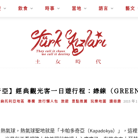
遊
飲食
時事
當地
語言
藝文
亞】經典觀光客一日遊行程：綠線（GREEN
安納托利亞地區
專欄
旅行懶人包
旅遊
景點推薦
玩樂地圖
讀冊趣
2015 年 1
氣球，熱氣球聖地就是「卡帕多奇亞（Kapadokya）」，