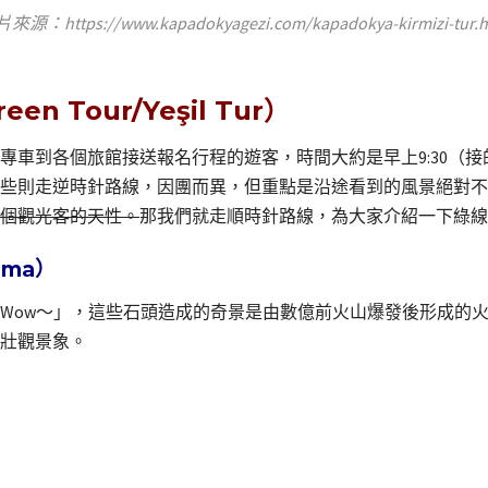
來源：https://www.kapadokyagezi.com/kapadokya-kirmizi-tur.h
 Tour/Yeşil Tur）
專車到各個旅館接送報名行程的遊客，時間大約是早上9:30（
些則走逆時針路線，因團而異，但重點是沿途看到的風景絕對不
個觀光客的天性。
那我們就走順時針路線，為大家介紹一下綠線
ama）
Wow～」，這些石頭造成的奇景是由數億前火山爆發後形成的
壯觀景象。