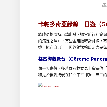
圖片
卡帕多奇亞綠線一日遊（Green
綠線從格雷梅小鎮出發，通常旅行社會派
的滿足之際），有些團走順時針路線，有
機，還有自己），因為
猛猛拍照留念是每
格雷梅觀景台（Göreme Panor
像一幅畫般，整片群石林立馬上會讓你「
和見證後變成現在凹凸不平卻獨一無二的