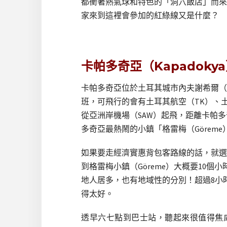
都衝著熱氣球和特色的「洞穴飯店」而來
家來到這裡會參加的紅綠線又是什麼？
卡帕多奇亞（Kapadoky
卡帕多奇亞位於土耳其城市內夫謝希爾（N
班，可飛行的會有土耳其航空（TK）、土
從亞洲岸機場（SAW）起飛，距離卡帕多
多奇亞最熱鬧的小鎮「格雷梅（Görem
如果要走經濟實惠背包客路線的話，就選
到格雷梅小鎮（Göreme）大概要10
地人居多，也有地域性的分別！超過8小
得太好。
透早六七點到巴士站，聽起來很值得焦