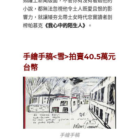
頻躍上新聞版面，不管你有沒有看過他的
小說，都無法忽視他令土人既愛且恨的影
響力，就讓矮夯北帶土女時代忠實讀者剖
榨帕慕克
《我心中的陌生人》
。
手繪手稿<雪>拍賣40.5萬元
台幣
手繪手稿