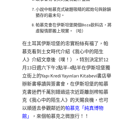
小說中帕慕克式破題吸睛的起始句與餘韻
猶存的最末句。
帕慕克會在伊斯坦堡開個Boza飲料店，將
虛擬情節搬上現實。（哈）
在土耳其伊斯坦堡的忠實粉絲有福了，帕
慕克看到土女時代介紹《我心中的陌生
人》介紹文章後（噗！），特別決定於12
月13日週六下午2點半-4點半在伊斯坦堡獨
立街上的Yapı Kredi Yayınları Kitabevi書店舉
辦新書導讀與簽書會，在伊斯坦堡的帕慕
克書迷們千萬別錯過這次近距離剖榨帕慕
克《我心中的陌生人》的天賜良機，也可
以順道去參觀鄰近的
帕慕克「純真博物
館」
，來個帕慕克之微旅行！！