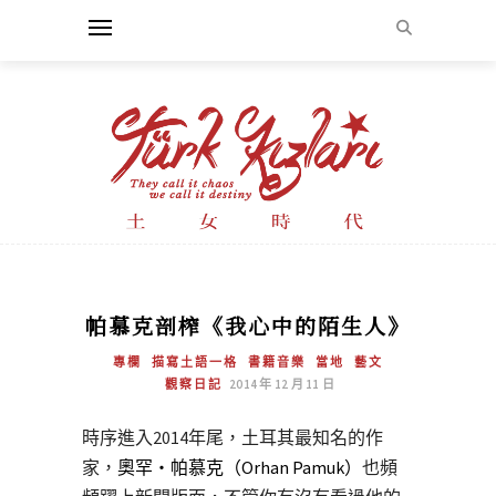
帕慕克剖榨《我心中的陌生人》
專欄
描寫土語一格
書籍音樂
當地
藝文
觀察日記
2014 年 12 月 11 日
時序進入2014年尾，土耳其最知名的作
家，
奧罕‧帕慕克（Orhan Pamuk）
也頻