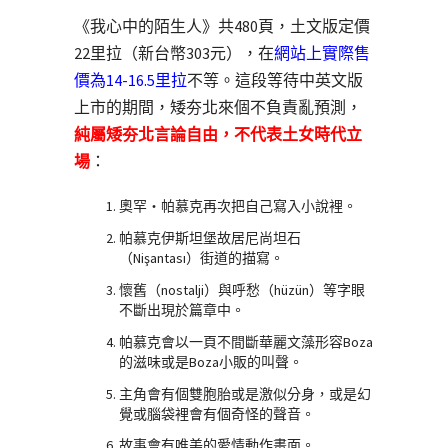
《我心中的陌生人》共480頁，土文版定價
22里拉（新台幣303元），在
網站上實際售
價為14-16.5里拉
不等。這段等待中英文版
上市的期間，矮夯北來個不負責亂預測，
純屬矮夯北言論自由，不代表土女時代立
場
：
奧罕‧帕慕克再次把自己寫入小說裡。
帕慕克伊斯坦堡故居尼尚坦石
（Nişantası）街道的描寫。
懷舊（nostalji）與呼愁（hüzün）等字眼
不斷出現於篇章中。
帕慕克會以一頁不間斷華麗文藻形容Boza
的滋味或是Boza小販的叫聲。
主角會有個雙胞胎或是激似分身，或是幻
覺或腦袋裡會有個奇怪的聲音。
故事會有唯美的愛情動作畫面。