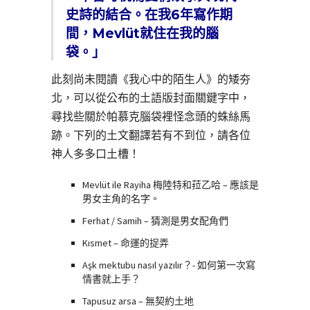
史詩的結合。在我6年寫作期
間，Mevlüt就住在我的腦
袋。」
此刻尚未閱讀《我心中的陌生人》的矮夯
北，可以從公布的土語版封面關鍵字中，
尋找些關於帕慕克腦袋裡怪念頭的蛛絲馬
跡。下列的土文翻譯若有不到位，請各位
神人多多口土槽！
Mevlüt ile Rayiha 梅陸特和菈乙哈 – 應該是
男女主角的名字。
Ferhat / Samih – 猜測是男女配角們
Kısmet – 命運的捉弄
Aşk mektubu nasıl yazılır？- 如何第一次寫
情書就上手？
Tapusuz arsa – 無契約土地