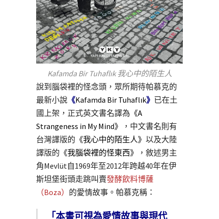
Kafamda Bir Tuhaflık 我心中的陌生人
說到腦袋裡的怪念頭，眾所期待帕慕克的
最新小說
《
Kafamda Bir Tuhaflık
》
已在土
國上架，正式英文書名譯為
《A
Strangeness in My Mind》
，中文書名則有
台灣譯版的
《我心中的陌生人》
以及大陸
譯版的
《我腦袋裡的怪東西》
，敘述男主
角Mevlüt自1969年至2012年跨越40年在伊
斯坦堡街頭走跳叫賣
發酵飲料博薩
（Boza）
的愛情故事。帕慕克稱：
「本書可視為愛情故事與現代