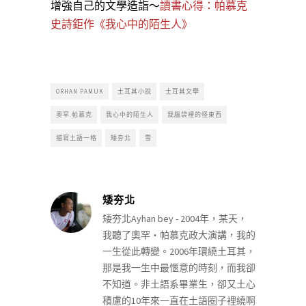
增強自己的文學造詣～
讀書心得：帕慕克
史詩鉅作《我心中的陌生人》
ORHAN PAMUK
土耳其小說
土耳其文學
奧罕.帕慕克
我心中的陌生人
我腦袋裡的怪東西
描寫土語一格
矮夯北
雪
矮夯北
矮夯北Ayhan bey - 2004年，某天，
我聽了奧罕‧帕慕克政大演講，我的
一生從此轉變。2006年環繞土耳其，
那是我一生中最愜意的時刻，而我卻
不知道。非土語系畢業生，卻又土心
積慮的10年來一直在土語圈子裡繞啊