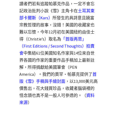
讀者們若有追蹤帕慕克作品，一定不會忘
記
政治批判小說《雪》
主角卡在
土耳其東
部卡爾斯（Kars）
所發生的具詩意且饒富
宗教哲理的故事，沒錯！美國的收藏家也
難以忘懷，今年12月初在美國紐約由佳士
得（Christie’s）取名為
「首版再思」
（First Editions / Second Thoughts）拍賣
會
中集結61位美國知名作家與14位來自世
界各國的作家的重要作品手稿加上最新註
解，所得捐獻給美國筆會（PEN
America）。我們的奧罕‧帕慕克提供了
首
版《雪》手稿與手繪封面
，以13,000美元高
價售出，花大錢買珍品，收藏者腦袋裡的
怪念頭也真不是一般人可參透的。（
資料
來源
）