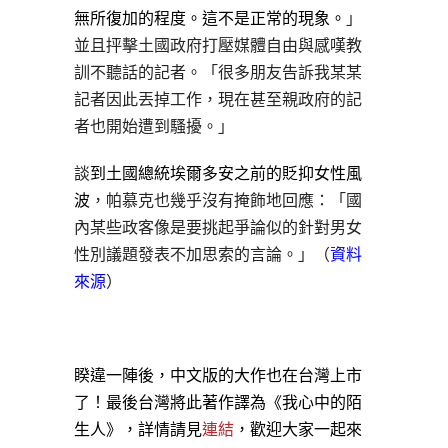
無所復加的程度。這不是正常的現象。
」
並且抨擊土國政府打壓媒體自由與感嘆教
訓不聽話的記者。「很多朋友告訴我某某
記者因此丟掉工作，現在甚至親政府的記
者也開始遭到騷擾。」
談
到土國總統埃爾多安之前的貶抑女性風
波
，帕慕克也幾乎沒有掩飾地回應：「國
內某些政客像是要挑起爭論似的針對男女
性別議題發表不加思索的言論。」（
資料
來源
）
睽違一陣後，中文版的大作也在台灣上市
了！最後台灣將此著作譯為《我心中的陌
生人》，詳情請見
連結
，歡迎大家一起來