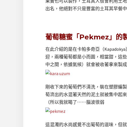
果實也可以製作，土耳其人很會利用土地
出名，他絕對不只是豐富的土耳其早餐中
葡萄糖蜜「Pekmez」的
在此介紹的是在卡帕多奇亞（Kapadok
迎，兩種葡萄都是小而圓，相當甜，這些
中之間，依據氣候）就會被收著拿來製成「
剛收下來的葡萄們不清洗，裝在塑膠編製
萄流出的水混著天然的泥土就被集中起來
（所以我就喝了⋯⋯腦波很弱
這混濁的水尚感覺不出葡萄的滋味，但就