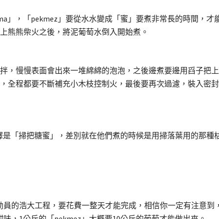
natma」，「pekmez」要從水水變成「蜜」要煮非常長的時間，
上熊熊柴火之後，將泥葡萄水倒入開始煮。
拌，慢慢表面會出來一堆綿綿的泡泡，之後邊煮要邊用舀子把上
，全程都要不斷補充小木枝控制火，最後要再次過濾，裝入密封
zi」，直譯是「掃把糖蜜」，差別就在他們煮的時候是用掃落葉用的
一起動員的浩大工程，要花費一整天才能完成，相信你一定有注意
甜味，1公斤的「pekmez」大概要10公斤的葡萄才能做出來。