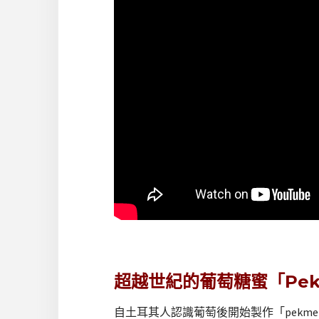
超越世紀的葡萄糖蜜「Pek
自土耳其人認識葡萄後開始製作「pekm