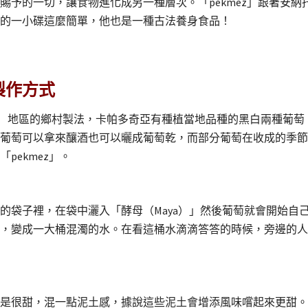
賜予的一切，讓食物進化成另一種層次。「pekmez」跟著安
的一小碟這麼簡單，他也是一種古法養身食品！
製作方式
ya）地區的鄉村製法，卡帕多奇亞有種植當地品種的黑白兩種葡萄，其
葡萄可以拿來釀酒也可以曬成葡萄乾，而部分葡萄在收成的季節（
pekmez」。
的袋子裡，在袋中灑入「酵母（Maya）」然後葡萄就會開始自
，變成一大桶混濁的水。在看這桶水滴滴答答的時候，旁邊的人
是很甜，混一點泥土感，據說這些泥土會增添風味嚐起來更甜。