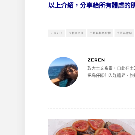
以上介紹，分享給所有體虛的
PEKMEZ
卡帕多奇亞
土耳其特色食物
土耳其甜點
ZEREN
政大土文系畢，自此在土
把鳥仔腳伸入媒體界、旅