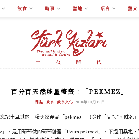
飲食
時事
當地
語言
藝文
百分百天然能量糖蜜：「PEKMEZ」
甜點
飲食
飲食文化
2018 年 10 月 19 日
記土耳其的一樣天然產品「pekmez」（唸作「ㄆㄟˇ可昧死
」，是用葡萄做的葡萄糖蜜「Üzüm pekmezi」，不過用桑椹、