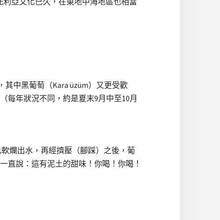
納托利亞文化已久，在東地中海地區也相當
中黑葡萄（Kara üzüm）又更受歡
每年狀況不同，約是夏末9月中至10月
己軟爛出水，再經擠壓（腳踩）之後，葡
一直說：這有泥土的甜味！你喝！你喝！