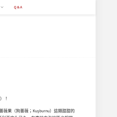
Q&A
」）！
薔薇果（狗薔薇；Kuşburnu）這類甜甜的