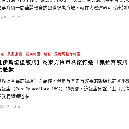
次要介紹一間華麗轉身的16世紀老浴場，就在大眾運輸可抵達的
19 年 10 月 9 日
旅遊
景點推薦
玩樂地圖
遊記
馬爾馬拉海地區
【伊斯坦堡飯店】為東方快車名流打造「佩拉宮飯店（PE
住體驗
世界上奢華的飯店千百萬種，但是有歷史有故事的飯店也許就那
宮飯店（Pera Palace Hotel 1892）的機會，這飯店見
讓我們娓娓道來。…
19 年 7 月 15 日