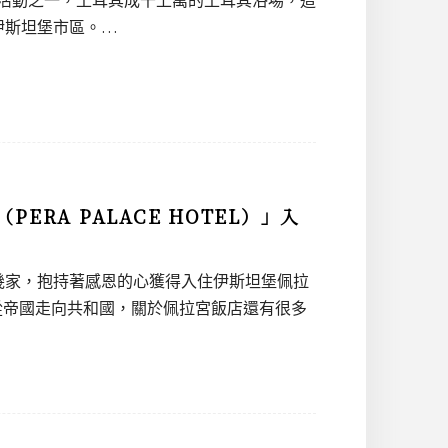
伊斯坦堡市區。…
RA PALACE HOTEL）」入
幾家，抱持著感恩的心獲得入住伊斯坦堡佩拉
證了土耳其從帝國走向共和國，關於佩拉宮飯店還有很多