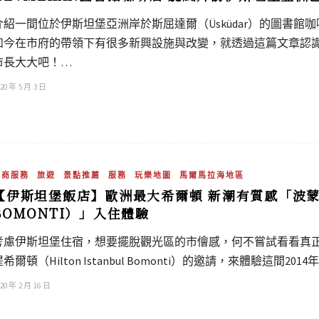
介紹一間位於伊斯坦堡亞洲岸於斯屈達爾（Üsküdar）的圖書
如今在市府的帶領下有很多新興設施與改變，就透過這篇文章認識一
市長大大吧！…
20 年 5 月 3 日
工商服務
旅遊
景點推薦
服務
玩樂地圖
馬爾馬拉海地區
【伊斯坦堡飯店】歐洲最大希爾頓 新潮有質感「波蒙提希
BOMONTI）」入住體驗
考慮伊斯坦堡住宿，想要擺脫觀光區的市儈感，何不嘗試看看真
提希爾頓（Hilton Istanbul Bomonti）的邀請，來體驗這間
20 年 2 月 16 日