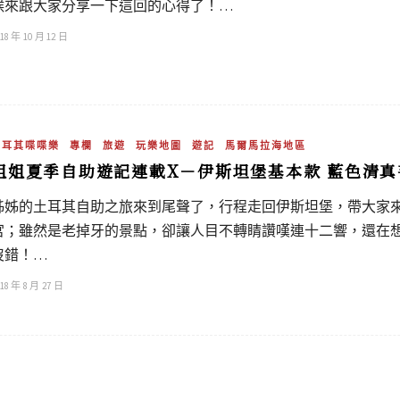
候來跟大家分享一下這回的心得了！…
18 年 10 月 12 日
土耳其喋喋樂
專欄
旅遊
玩樂地圖
遊記
馬爾馬拉海地區
姐姐夏季自助遊記連載X－伊斯坦堡基本款 藍色清真
姊姊的土耳其自助之旅來到尾聲了，行程走回伊斯坦堡，帶大家
宮；雖然是老掉牙的景點，卻讓人目不轉睛讚嘆連十二響，還在
沒錯！…
18 年 8 月 27 日