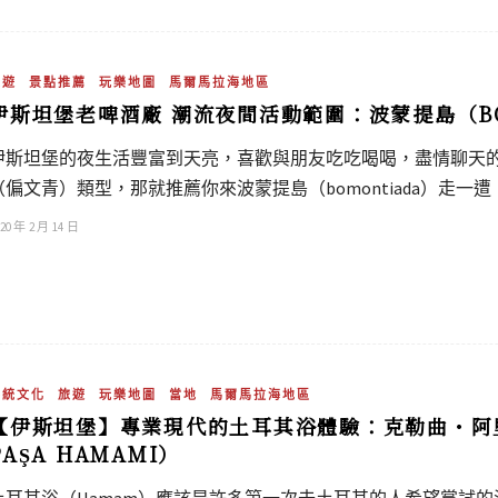
旅遊
景點推薦
玩樂地圖
馬爾馬拉海地區
伊斯坦堡老啤酒廠 潮流夜間活動範圍：波蒙提島（BO
伊斯坦堡的夜生活豐富到天亮，喜歡與朋友吃吃喝喝，盡情聊天
（偏文青）類型，那就推薦你來波蒙提島（bomontiada）走一遭
20 年 2 月 14 日
傳統文化
旅遊
玩樂地圖
當地
馬爾馬拉海地區
【伊斯坦堡】專業現代的土耳其浴體驗：克勒曲・阿里帕
PAŞA HAMAMI）
土耳其浴（Hamam）應該是許多第一次去土耳其的人希望嘗試