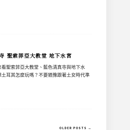
寺 聖索菲亞大教堂 地下水宮
來看聖索菲亞大教堂、藍色清真寺與地下水
想土耳其怎麼玩嗎？不要猶豫跟著土女時代準
OLDER POSTS →