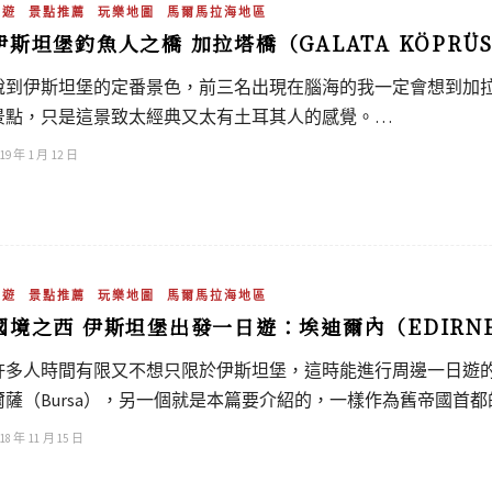
旅遊
景點推薦
玩樂地圖
馬爾馬拉海地區
伊斯坦堡釣魚人之橋 加拉塔橋（GALATA KÖPRÜ
說到伊斯坦堡的定番景色，前三名出現在腦海的我一定會想到加
景點，只是這景致太經典又太有土耳其人的感覺。…
19 年 1 月 12 日
旅遊
景點推薦
玩樂地圖
馬爾馬拉海地區
國境之西 伊斯坦堡出發一日遊：埃迪爾內（EDIRN
許多人時間有限又不想只限於伊斯坦堡，這時能進行周邊一日遊
爾薩（Bursa），另一個就是本篇要介紹的，一樣作為舊帝國首都的
18 年 11 月 15 日