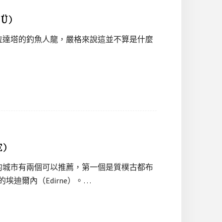
SÜ）
拉達塔的釣魚人龍，嚴格來說這並不算是什麼
E）
的城市有兩個可以推薦，第一個是質樸古都布
埃迪爾內（Edirne）。…