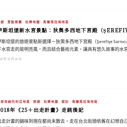
旅遊
景點推薦
玩樂地圖
馬爾馬拉海地區
伊斯坦堡新水宮景點：狄奧多西地下宮殿（ŞEREFIYE
伊斯坦堡的旅遊景點新選擇－狄奧多西地下宮殿（Şerefiye Sar
下水宮走的是明亮風，而且結合藝術元素，讓具有悠久故事的水
18 年 10 月 20 日
中部安納托利亞地區
旅遊
玩樂地圖
遊記
馬爾馬拉海地區
2018年《25＋出走計畫》走跳後記
出走計畫的韻味到現在都尚未散去，走在台北街頭依舊在幻想自