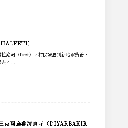
ALFETI）
幼發拉底河（Fırat），村民遷居到新哈爾費蒂，
過去。…
爾烏魯清真寺（DIYARBAKIR