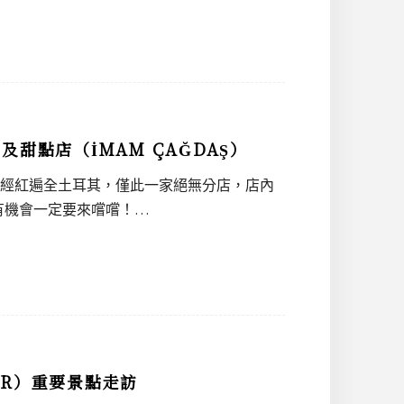
甜點店（İMAM ÇAĞDAŞ）
蜜餅已經紅遍全土耳其，僅此一家絕無分店，店內
有機會一定要來嚐嚐！…
IR）重要景點走訪