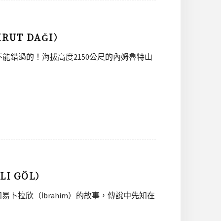
UT DAĞI）
能錯過的！海拔高度2150公尺的內姆魯特山
I GÖL）
知易卜拉欣（İbrahim）的故事，傳說中先知在