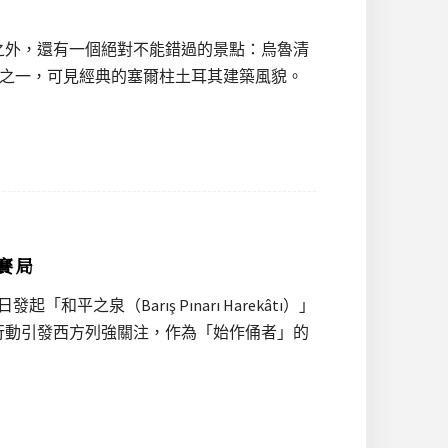
之外，還有一個絕對不能錯過的景點：烏魯清
老的清真寺之一，可見經典的塞爾柱土耳其建築風貌。
賽局
之泉（Barış Pınarı Harekâtı）」
行動引發西方列強關注，作為「始作俑者」的