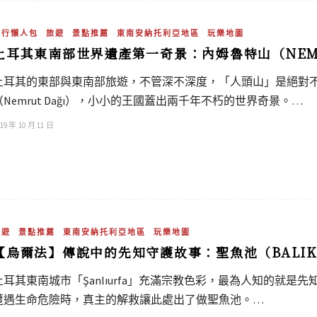
旅行懶人包
旅遊
景點推薦
東南安納托利亞地區
玩樂地圖
土耳其東南部世界遺產第一奇景：內姆魯特山（NEMR
土耳其的東部與東南部旅遊，不管深不深度，「人頭山」是絕對不
（Nemrut Dağı），小小的王國蓋出兩千年不朽的世界奇景。…
19 年 10 月 11 日
旅遊
景點推薦
東南安納托利亞地區
玩樂地圖
【烏爾法】傳說中的先知守護故事：聖魚池（BALIKL
土耳其東南城市「Şanlıurfa」充滿宗教色彩，最為人知的就是先
遭遇生命危險時，真主的解救讓此處出了做聖魚池。…