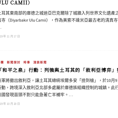
ULU CAMII）
土耳其東南部的庫德之城迪亞巴克爾除了城牆入列世界文化遺產
真寺（Diyarbakır Ulu Camii），作為美索不達米亞最古
…
19 年 11 月 17 日
專欄
新聞探討
時事
淺談新聞
「和平之泉」行動：列強與土耳其的「敘利亞博弈」
美軍將撤出敘利亞，讓土耳其總統埃爾多安「撿到槍」，於10月9日發起「和平
行動，跨境深入敘利亞北部多處屬於庫德族組織控制的城鎮。此
美國發現苗頭不對只能急著亡羊補牢。…
19 年 10 月 20 日