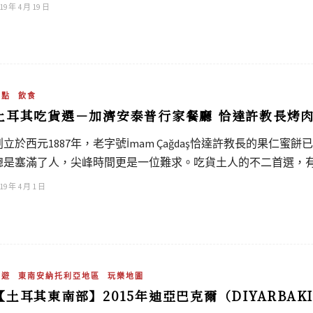
19 年 4 月 19 日
甜點
飲食
土耳其吃貨選－加濟安泰普行家餐廳 恰達許教長烤肉及
創立於西元1887年，老字號İmam Çağdaş恰達許教長的果仁
總是塞滿了人，尖峰時間更是一位難求。吃貨土人的不二首選，
19 年 4 月 1 日
旅遊
東南安納托利亞地區
玩樂地圖
【土耳其東南部】2015年迪亞巴克爾（DIYARBAK