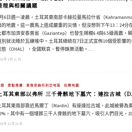
整理與相關議題
2月6日週一凌晨，土耳其東南部卡赫拉曼馬拉什省（Kahramanmara
級的地震。這一震馬上造成嚴重的災情，但沒想到下午13：24分
大都市加濟安泰普省（Gaziantep）也發生規模6.4與6.5級
道別就沈睡於瓦礫堆中。土耳其總統在7日正式宣佈10個受影響的省
狀態（OHAL），全國默哀、暫停娛樂活動。…
23 年 2 月 11 日
旅遊
景點推薦
東南安納托利亞地區
玩樂地圖
土耳其東部以弗所 三千骨骸地下墓穴：達拉古城（DARA
土耳其東南部靠近馬爾丁（Mardin）有座達拉古城，此城被譽
10%，其中有一個埋葬三千人骨骸的地下墓穴，吸引人們目光，2
19 年 12 月 15 日