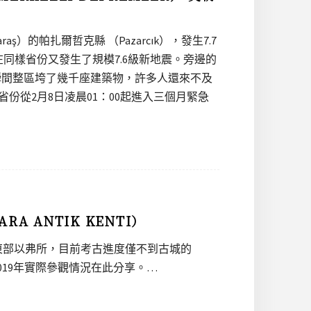
ş）的帕扎爾哲克縣 （Pazarcık），發生7.7
在同樣省份又發生了規模7.6級新地震。旁邊的
兩震，瞬間整區垮了幾千座建築物，許多人還來不及
份從2月8日凌晨01：00起進入三個月緊急
 ANTIK KENTI）
為東部以弗所，目前考古進度僅不到古城的
019年實際參觀情況在此分享。…