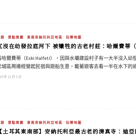
旅遊
景點推薦
東南安納托利亞地區
玩樂地圖
沉沒在幼發拉底河下 被犧牲的古老村莊：哈爾費蒂（H
舊哈爾費蒂（Eski Halfeti），因與水壩建設村子有一大半沒入
老城區周邊經營起民宿與遊船生意，載著遊客去看一半在水下的
19 年 12 月 5 日
旅遊
景點推薦
東南安納托利亞地區
玩樂地圖
【土耳其東南部】安納托利亞最古老的清真寺：迪亞巴克