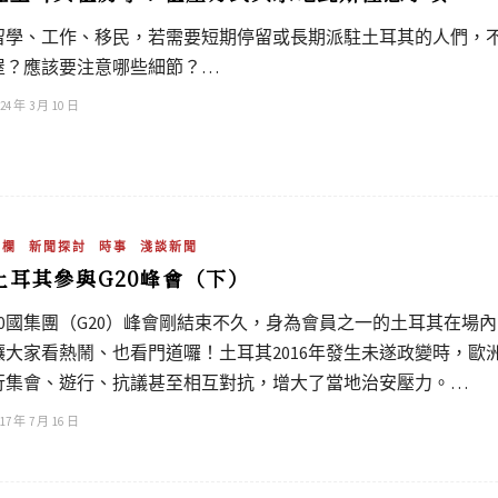
留學、工作、移民，若需要短期停留或長期派駐土耳其的人們，
屋？應該要注意哪些細節？…
24 年 3 月 10 日
專欄
新聞探討
時事
淺談新聞
土耳其參與G20峰會（下）
20國集團（G20）峰會剛結束不久，身為會員之一的土耳其在場
讓大家看熱鬧、也看門道囉！土耳其2016年發生未遂政變時，
行集會、遊行、抗議甚至相互對抗，增大了當地治安壓力。…
17 年 7 月 16 日