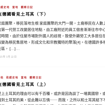
政經史地
當地
觀察日記
在德國看見土耳其（下）
家庭團聚，移民落地生根 家庭團聚的大門一開，土裔移民在人數
的第一代勞工改變居住地點，由工廠附近的員工宿舍漸漸往市中
同時間，由於住屋市場對外國人的歧視，致使外籍勞工大多居住在
演變為移民集居地，形成文化和宗教獨特的聚落[4]。在德國許
社區， […]…
15 年 3 月 22 日
其他
政經史地
當地
觀察日記
在德國看見土耳其（上）
愛上土耳其的理由可以有千百種，或許是因為談了一場異國戀，
識到土耳其的美，從此難以忘情⋯⋯ 而我，之所以和土耳其結下