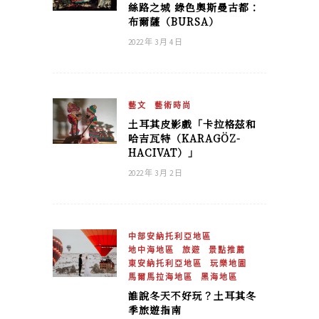
絲路之城 綠色奧斯曼古都：
布爾薩（BURSA）
2022 年 3 月 4 日
藝文
藝術時尚
土耳其皮影戲「卡拉格茲和
哈吉瓦特（KARAGÖZ-
HACIVAT）」
2022 年 3 月 2 日
中部安納托利亞地區
地中海地區
旅遊
景點推薦
東安納托利亞地區
玩樂地圖
馬爾馬拉海地區
黑海地區
誰說冬天不好玩？土耳其冬
季旅遊指南