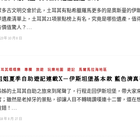
眾多古文明交會於此，土耳其有點希臘羅馬更多的是奧斯曼的伊斯蘭
界遺產清單上，土耳其21項景點榜上有名，究竟是哪些遺產，值
方價值驚人？…
23 年 10 月 8 日
土耳其喋喋樂
專欄
旅遊
玩樂地圖
遊記
馬爾馬拉海地區
姐姐夏季自助遊記連載X－伊斯坦堡基本款 藍色清真
姊姊的土耳其自助之旅來到尾聲了，行程走回伊斯坦堡，帶大家
宮；雖然是老掉牙的景點，卻讓人目不轉睛讚嘆連十二響，還在
沒錯！…
18 年 8 月 27 日