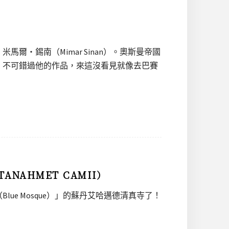
・錫南（Mimar Sinan）。奧斯曼帝國
，不可錯過他的作品，來這沒看見就像去巴賽
NAHMET CAMII）
e Mosque）」的蘇丹艾哈邁德清真寺了！