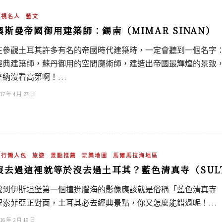
影視名人
藝文
奧斯曼帝國御用建築師：錫南（MIMAR SINAN）
在參觀土耳其許多有名的帝國時代建築時，一定會聽到一個名字：米馬爾
經典建築師，蘇丹御用的空間魔術師，建造出帝國最輝煌的景致
隆納沒看高第啊！…
17 年 4 月 27 日
旅行懶人包
旅遊
景點推薦
玩樂地圖
馬爾馬拉海地區
沒去過這裡就等於沒去過土耳其？藍色清真寺（SULTA
說到伊斯坦堡第一個撞進腦海的影像應該就是俗稱「藍色清真寺（Blu
聖索菲亞正對面，土耳其必去經典景點，你又怎麼能錯過呢！…
16 年 2 月 19 日