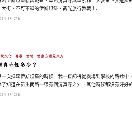
解密伊斯坦堡新舊城區，藍色清真寺與聖索菲亞大教堂世界遺產
立大街，不可不逛的伊斯坦堡，觀光旅行教戰！…
15 年 6 月 27 日
傳統文化
專欄
當地
當東方遇見東方
清真寺知多少？
第一次抵達伊斯坦堡的時候，我一直記得從機場到學校的路途中
除了知道在新生南路一帶有個清真寺之外，其他時候都沒有好好
15 年 5 月 25 日