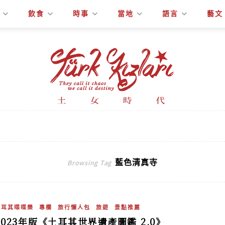
飲食
時事
當地
語言
藝文
藍色清真寺
Browsing Tag
土耳其喋喋樂
專欄
旅行懶人包
旅遊
景點推薦
2023年版《土耳其世界遺產圖鑑 2.0》