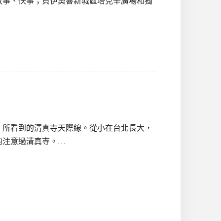
故事、佚事；貝伊奧魯新城區塔克辛廣場和獨
，所看到的清真寺天際線。從小在台北長大，
的注意過清真寺。…