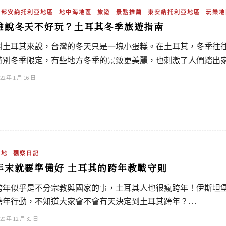
中部安納托利亞地區
地中海地區
旅遊
景點推薦
東安納托利亞地區
玩樂地
誰說冬天不好玩？土耳其冬季旅遊指南
對土耳其來說，台灣的冬天只是一塊小蛋糕。在土耳其，冬季往
特別冬季限定，有些地方冬季的景致更美麗，也刺激了人們踏出
22 年 1 月 16 日
當地
觀察日記
年末就要準備好 土耳其的跨年教戰守則
跨年似乎是不分宗教與國家的事，土耳其人也很瘋跨年！伊斯坦
跨年行動，不知道大家會不會有天決定到土耳其跨年？…
20 年 12 月 31 日