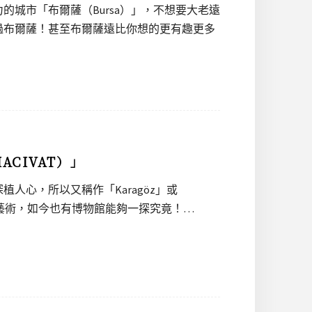
城市「布爾薩（Bursa）」，不想要大老遠
過布爾薩！甚至布爾薩遠比你想的更有趣更多
ACIVAT）」
人心，所以又稱作「Karagöz」或
傳統民俗藝術，如今也有博物館能夠一探究竟！…