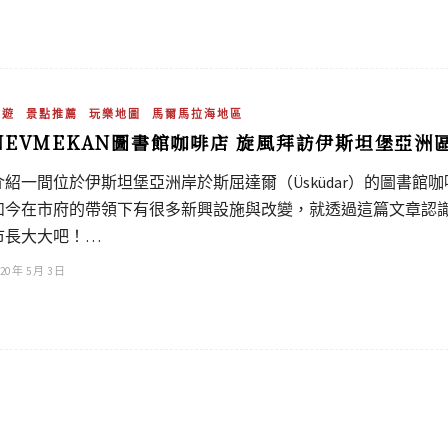
旅遊
景點推薦
玩樂地圖
馬爾馬拉海地區
NEVMEKAN圖書館咖啡店 旋風拜訪伊斯坦堡亞洲
介紹一間位於伊斯坦堡亞洲岸於斯屈達爾（Üsküdar）的圖書
如今在市府的帶領下有很多新興設施與改變，就透過這篇文章認識一
市長大大吧！…
20 年 5 月 3 日