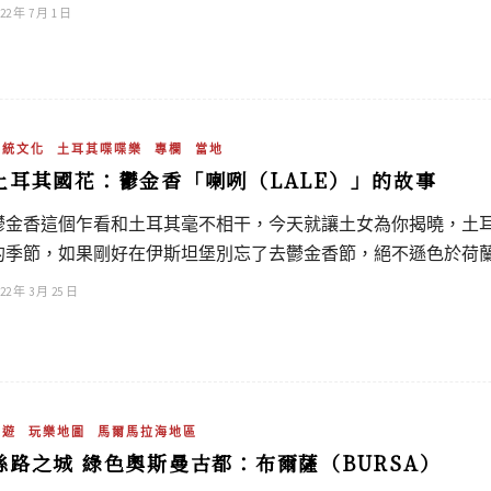
22 年 7 月 1 日
傳統文化
土耳其喋喋樂
專欄
當地
土耳其國花：鬱金香「喇咧（LALE）」的故事
鬱金香這個乍看和土耳其毫不相干，今天就讓土女為你揭曉，土
的季節，如果剛好在伊斯坦堡別忘了去鬱金香節，絕不遜色於荷
22 年 3 月 25 日
旅遊
玩樂地圖
馬爾馬拉海地區
絲路之城 綠色奧斯曼古都：布爾薩（BURSA）