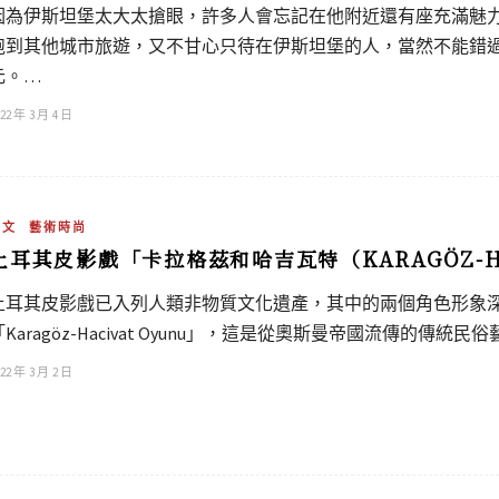
因為伊斯坦堡太大太搶眼，許多人會忘記在他附近還有座充滿魅力的
跑到其他城市旅遊，又不甘心只待在伊斯坦堡的人，當然不能錯
元。…
22 年 3 月 4 日
藝文
藝術時尚
土耳其皮影戲「卡拉格茲和哈吉瓦特（KARAGÖZ-H
土耳其皮影戲已入列人類非物質文化遺產，其中的兩個角色形象深植
「Karagöz-Hacivat Oyunu」，這是從奧斯曼帝國流傳的
22 年 3 月 2 日