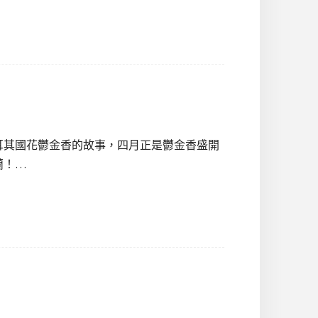
耳其國花鬱金香的故事，四月正是鬱金香盛開
蘭！…