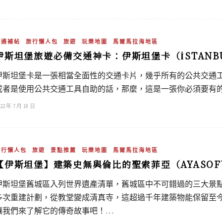
交通補帖
旅行懶人包
旅遊
玩樂地圖
馬爾馬拉海地區
伊斯坦堡旅遊必備交通神卡：伊斯坦堡卡（İSTANBU
伊斯坦堡卡是一張相當全面性的交通卡片，幾乎所有的公共交通
或者是使用公共交通工具自助的話，那麼，這是一張你必須要有
22 年 7 月 18 日
旅行懶人包
旅遊
景點推薦
玩樂地圖
馬爾馬拉海地區
【伊斯坦堡】建築史無與倫比的聖索菲亞（AYASOF
伊斯坦堡舊城區入列世界遺產清單，舊城區中不可錯過的三大景
多次重建計劃，從教堂變成清真寺，這超過千年建築物能保留至
讓我們來了解它的傳奇故事吧！…