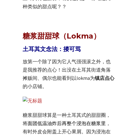
种类似的甜点呢？？
糖浆甜甜球（Lokma）
土耳其文念法：搂可骂
放第一个除了因为它人气强强滚之外，也
是我推荐的点心！出没在土耳其街道角落
摊贩间、偶尔也能看到以lokma为
镇店点心
的小店铺。
糖浆甜甜球算是一种土耳其式的甜甜圈，
将
面团低温油炸后再整个浸泡在糖浆里
，
有时外皮会附盖上开心果屑。因为浸泡在