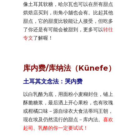
像土耳其软糖，哈尔瓦也可以在所有甜点
烘焙店买到，街角小舖也会有。比起其他
甜点，它的甜度比较能让人接受，但吃多
了你还是有可能会被甜到，更多可以
转往
专文
了解喔！
库内费/库纳法（Künefe）
土耳其文念法：哭内费
以白乳酪为底，用面粉小麦糊封住，铺上
酥脆糖浆，最后洒上开心果粉，也有玫瑰
或柑橘口味－源自绿衣大食法蒂玛王朝，
现在埃及仍然流行的甜点－库内法。
喜欢
起司、乳酪的你一定要试试！