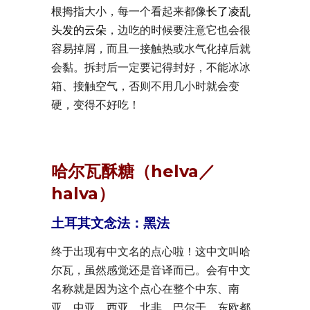
根拇指大小，每一个看起来都像
长了凌乱
头发的云朵
，边吃的时候要注意它也会很
容易掉屑，而且一接触热或水气化掉后就
会黏。拆封后一定要记得封好，不能冰冰
箱、接触空气，否则不用几小时就会变
硬，变得不好吃！
哈尔瓦酥糖（helva／
halva）
土耳其文念法：黑法
终于出现有中文名的点心啦！这中文叫哈
尔瓦，虽然感觉还是音译而已。会有中文
名称就是因为这个点心在整个中东、南
亚、中亚、西亚、北非、巴尔干、东欧都