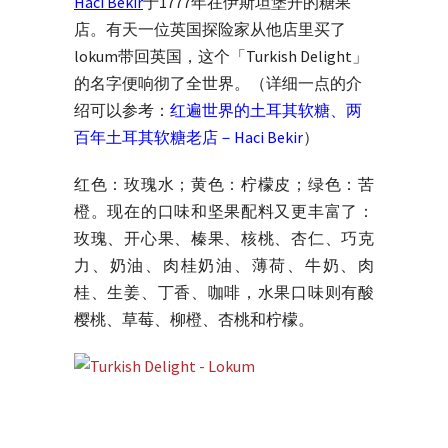
Hacı Bekir
于1777年在伊斯坦堡开的糖果
店。有天一位英国探险家从他店里买了
lokum带回英国，这个「Turkish Delight」
的名字便响彻了全世界。（详细一点的介
绍可以参考：
红遍世界的土耳其软糖
、
两
百年土耳其软糖老店－Haci Bekir
）
红色：玫瑰水；黄色：柠檬皮；绿色：苦
橙。现在的口味和坚果配料又更丰富了：
玫瑰、开心果、榛果、核桃、杏仁、巧克
力、奶油、肉桂奶油、薄荷、牛奶、肉
桂、生姜、丁香、咖啡，水果口味则有酸
樱桃、草莓、柳橙、杏桃和柠檬。