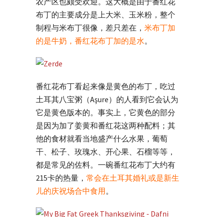
农产区也颇受欢迎。这大概是由于番红花
布丁的主要成分是上大米、玉米粉，整个
制程与米布丁很像，差只差在，
米布丁加
的是牛奶，番红花布丁加的是水
。
番红花布丁看起来像是黄色的布丁，吃过
土耳其八宝粥（Aşure）的人看到它会认为
它是黄色版本的。事实上，它黄色的部分
是因为加了姜黄和番红花这两种配料；其
他的食材就看当地盛产什么水果，葡萄
干、松子、玫瑰水、开心果、石榴等等，
都是常见的佐料。一碗番红花布丁大约有
215卡的热量，
常会在土耳其婚礼或是新生
儿的庆祝场合中食用
。