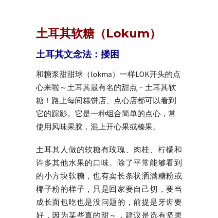
土耳其软糖（Lokum）
土耳其文念法：搂困
和糖浆甜甜球（lokma）一样LOK开头的点
心来啦～土耳其最有名的甜点－土耳其软
糖！路上每间糕饼店、点心店都可以看到
它的踪影。它是一种组合简单的点心，常
使用风味果胶，混上开心果或榛果。
土耳其人做的软糖有玫瑰、肉桂、柠檬和
许多其他水果的口味。除了平常能够看到
的小方块软糖，也有卖长条状洒满糖粉或
椰子粉的样子，只是回家要自己切，要当
成长面包吃也是没问题的，前提是牙齿要
好，因为某些真的甜～，建议是选有坚果