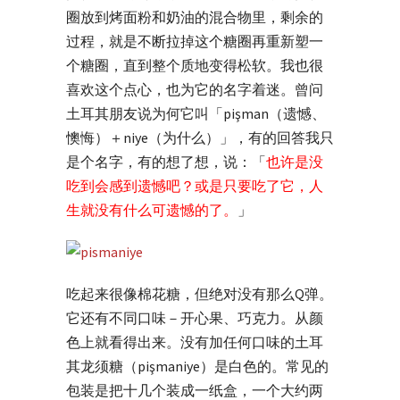
圈放到烤面粉和奶油的混合物里，剩余的
过程，就是不断拉掉这个糖圈再重新塑一
个糖圈，直到整个质地变得松软。我也很
喜欢这个点心，也为它的名字着迷。曾问
土耳其朋友说为何它叫「pişman（遗憾、
懊悔）＋niye（为什么）」，有的回答我只
是个名字，有的想了想，说：「
也许是没
吃到会感到遗憾吧？或是只要吃了它，人
生就没有什么可遗憾的了。
」
吃起来很像棉花糖，但绝对没有那么Q弹。
它还有不同口味－开心果、巧克力。从颜
色上就看得出来。没有加任何口味的土耳
其龙须糖（pişmaniye）是白色的。常见的
包装是把十几个装成一纸盒，一个大约两