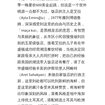
季一晚要价600美金起跳，但说是一个世外
桃源一点都不为过。饭店的主人是艾拉
（Ayla Emiroğlu），1977年搬到博德鲁
姆，深深感受到这里的自由与历史之美，
「maça kızı」是黑桃皇后的意思，有智慧
与美丽的象征，从市区小民宿慢慢做到目
前的五星级饭店。接着艾拉的儿子有在华
盛顿成功经营潮流餐饮经验，当他决定回
家跟母亲大人共同打拼时，把自己的经验
跟美国的潮流带入饭店还有餐厅，请了在
华盛顿经验丰富的伊斯坦堡人阿略特
（Aret Sahakyan）来做自家饭店的行政主
厨，这里到处都可以吃到新鲜的海鲜，但
是这里的酱汁备受米其林赞赏，将海鲜带
出印象深刻的风味，菜肴风格是地中海加
上传统土耳其式，搭配精选土耳其与欧洲