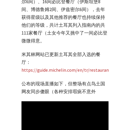
尔6间）、16间必比登餐厅（伊斯坦堡8
间、博德鲁姆2间、伊兹密尔6间），去年
获得星级以及其他推荐的餐厅也持续保持
他们的等级，共计土耳其列入指南内的共
111家餐厅（土女今年又挑中了一间必比登
微微得意。
米其林网站已更新土耳其全部入选的餐
厅：
https://guide.michelin.com/en/tr/restaurants
公布的现场直播如下，但整场有点鸟土国
网友同步傻眼（各种安排瑕疵不意外