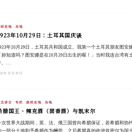
政经史地
当地
1923年10月29日：土耳其国庆谈
1923年10月29日，土耳其共和国成立。我第一个土耳其朋友图
「妳知道吗？图安娜是在10月29日出生的喔！」当时我连台湾有土
子。…
16 年 10 月 29 日
吴北讲古
专栏
政经史地
当地
希腊国王、辣克酒（茴香酒）与凯末尔
一次世界大战期间，英、法、俄三国曾向希腊保证，若希腊和协
的一部分土地割予希腊作为酬劳。之后希腊真的收伊兹密尔为国