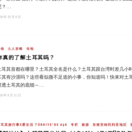
呢？…
16 年 10 月 4 日
其他
土人攻略
当地
你真的了解土耳其吗？
土耳其首都在哪里？土耳其全名是什么？土耳其跟台湾时差几小
耳其有沙漠吗？这些看似微不足道的小事，你知道吗！快来对土
摸透土耳其的底细～…
16 年 8 月 11 日
耳其旅行事X爱生活 TÜRKIYE'DE AŞK
专栏
旅游
东南安纳托利亚地区