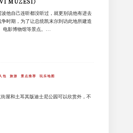
I MÜZESI）
阿波他自己连听都没听过，就更别说他有进去
立战争时期，为了让总统凯末尔到访此地所建造
寺、电影博物馆等景点。…
人包
旅游
景点推荐
玩乐地图
曼建筑街屋和土耳其版迪士尼公园可以欣赏外，不