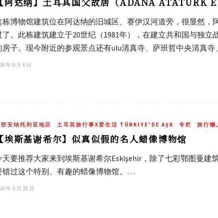
【阿达纳】土耳其国父故居（ADANA ATATÜRK EV
这栋博物馆建筑位在阿达纳的旧城区、赛伊汉河道旁，很显然，
过了。此栋建筑建立于20世纪（1981年），在建立共和国与独
的房子。现今附近的参观景点还有ulu清真寺、萨班哲中央清真
16 年 6 月 6 日
中部安纳托利亚地区
土耳其旅行事X爱生活 TÜRKIYE'DE AŞK
专栏
旅行懒
【埃斯基谢希尔】似真似假的名人蜡像博物馆
今天要推荐大家来到埃斯基谢希尔Eskişehir，除了七彩鄂图
要错过这个特别、有趣的蜡像博物馆。…
16 年 5 月 18 日