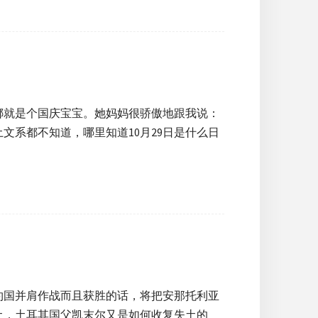
安娜就是个国庆宝宝。她妈妈很骄傲地跟我说：
文系都不知道，哪里知道10月29日是什么日
约国并肩作战而且获胜的话，将把安那托利亚
土，土耳其国父凯末尔又是如何收复失土的