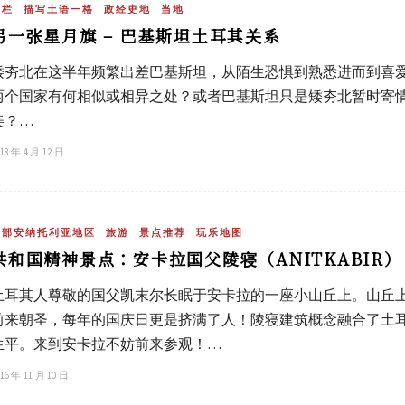
专栏
描写土语一格
政经史地
当地
另一张星月旗 – 巴基斯坦土耳其关系
矮夯北在这半年频繁出差巴基斯坦，从陌生恐惧到熟悉进而到喜
两个国家有何相似或相异之处？或者巴基斯坦只是矮夯北暂时寄
美？…
18 年 4 月 12 日
中部安纳托利亚地区
旅游
景点推荐
玩乐地图
共和国精神景点：安卡拉国父陵寝（ANITKABIR）
土耳其人尊敬的国父凯末尔长眠于安卡拉的一座小山丘上。山丘上的国
前来朝圣，每年的国庆日更是挤满了人！陵寝建筑概念融合了土
生平。来到安卡拉不妨前来参观！…
16 年 11 月 10 日