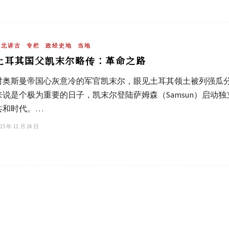
吴北讲古
专栏
政经史地
当地
土耳其国父凯末尔略传：革命之路
对奥斯曼帝国心灰意冷的军官凯末尔，眼见土耳其领土被列强瓜分
来说是个极为重要的日子，凯末尔登陆萨姆森（Samsun）启动
共和时代。…
15 年 11 月 24 日