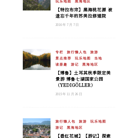
玩乐地图
黑海地区
【特拉布宗】黑海桃花源 被
遗忘千年的苏美拉修道院
2016 年 7 月 7 日
专栏
旅行懒人包
旅游
景点推荐
玩乐地图
当地
读册趣
游记
黑海地区
【博鲁】土耳其秋季限定美
景游 博鲁七湖国家公园
（YEDIGÖLLER）
2015 年 11 月 26 日
旅行懒人包
旅游
玩乐地图
游记
黑海地区
【番红花城】【游记】探索