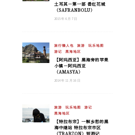
土耳其－第一部 番红花城
（SAFRANBOLU）
2015 年 6 月 7 日
旅行懒人包
旅游
玩乐地图
游记
黑海地区
【阿玛西亚】黑海旁的苹果
小镇－阿玛西亚
（AMASYA）
2014 年 11 月 16 日
旅游
玩乐地图
游记
黑海地区
【特拉布宗】一解乡愁的黑
海中继站 特拉布宗市区
（TRABZON）短游记