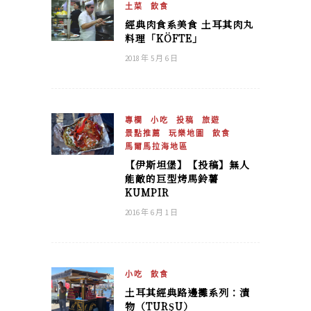
土菜
飲食
經典肉食系美食 土耳其肉丸
料理「KÖFTE」
2018 年 5 月 6 日
專欄
小吃
投稿
旅遊
景點推薦
玩樂地圖
飲食
馬爾馬拉海地區
【伊斯坦堡】【投稿】無人
能敵的巨型烤馬鈴薯
KUMPIR
2016 年 6 月 1 日
小吃
飲食
土耳其經典路邊攤系列：漬
物（TURŞU）