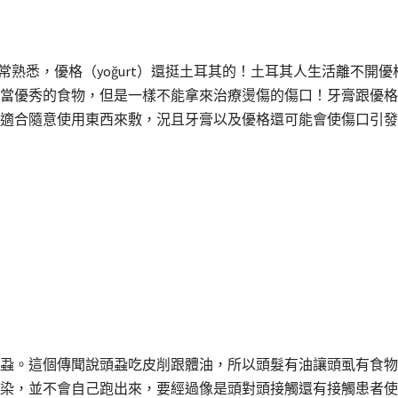
聽起來非常熟悉，優格（yoğurt）還挺土耳其的！土耳其人生活離
當優秀的食物，但是一樣不能拿來治療燙傷的傷口！牙膏跟優格
適合隨意使用東西來敷，況且牙膏以及優格還可能會使傷口引發
蝨。這個傳聞說頭蝨吃皮削跟體油，所以頭髮有油讓頭虱有食物
染，並不會自己跑出來，要經過像是頭對頭接觸還有接觸患者使