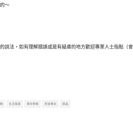
的～
的說法，如有理解錯誤或是有疑慮的地方歡迎專業人士指點（會
糖
生活錯誤
薄荷檸檬
青蛙傳染
頭蝨