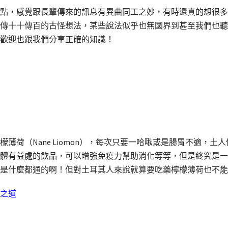
點，感覺跟長輩傳來的訊息有異曲同工之妙，有時還真的想很多
傳十十傳百的古怪想法，某些說法似乎也無國界到甚至我們也聽
歡迎也跟我們分享正確的知識！
薄荷（Nane Liomon），每次只要一哈啾或是腸胃不適，
體有益處的飲品，可以增強免疫力幫助消化等等，但是終究是一
是什麼都通的啊！但對土耳其人來說就算要吃藥檸檬薄荷也不能
之道