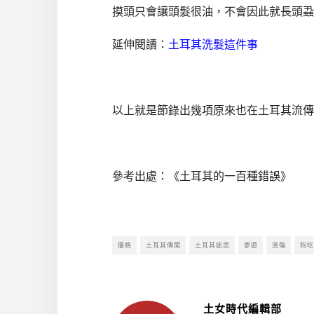
摸頭只會讓頭髮很油，不會因此就長頭蝨
延伸閱讀：
土耳其洗髮這件事
以上就是節錄出幾項原來也在土耳其流傳
參考出處：《土耳其的一百種錯誤》
優格
土耳其傳聞
土耳其迷思
夢遊
燙傷
狗吃
土女時代編輯部