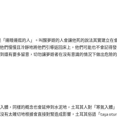
」，就是「邊睡邊逛的人」。叫醒夢遊的人會讓他死的說法其實建立
是不要叫醒他們慢慢且冷靜地將他們引導返回床上，他們可能也不會記
到還有要多留意，切勿讓夢遊者在沒有意識的情況下做出危險的
入體，同樣的概念也會延伸到水泥地，土耳其人對「寒氣入體」
確切地根據會直接對腎造成影響，土耳其俗語「taşa oturma 