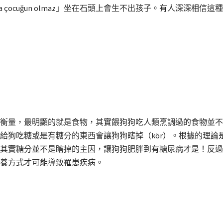
rma çocuğun olmaz」坐在石頭上會生不出孩子。有人深深
衡量，最明顯的就是食物，其實餵狗狗吃人類烹調過的食物並不
給狗吃糖或是有糖分的東西會讓狗狗瞎掉（kör）。根據的理論
其實糖分並不是瞎掉的主因，讓狗狗肥胖到有糖尿病才是！反過
養方式才可能導致罹患疾病。