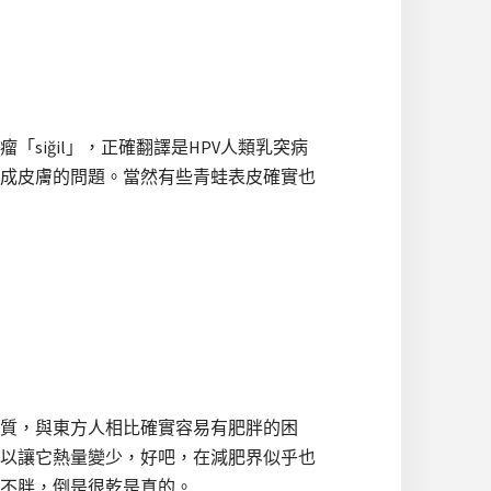
iğil」，正確翻譯是HPV人類乳突病
成皮膚的問題。當然有些青蛙表皮確實也
質，與東方人相比確實容易有肥胖的困
以讓它熱量變少，好吧，在減肥界似乎也
不胖，倒是很乾是真的。