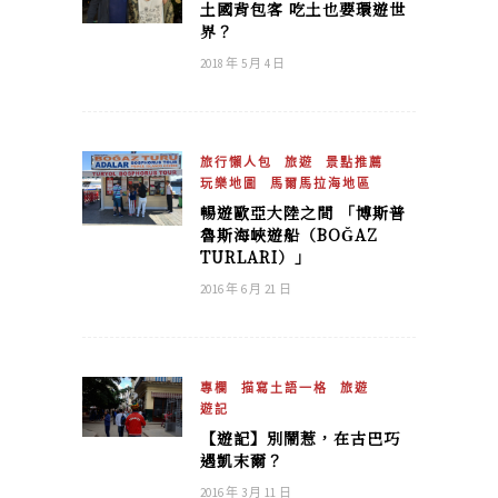
土國背包客 吃土也要環遊世
界？
2018 年 5 月 4 日
旅行懶人包
旅遊
景點推薦
玩樂地圖
馬爾馬拉海地區
暢遊歐亞大陸之間 「博斯普
魯斯海峽遊船（BOĞAZ
TURLARI）」
2016 年 6 月 21 日
專欄
描寫土語一格
旅遊
遊記
【遊記】別鬧惹，在古巴巧
遇凱末爾？
2016 年 3 月 11 日