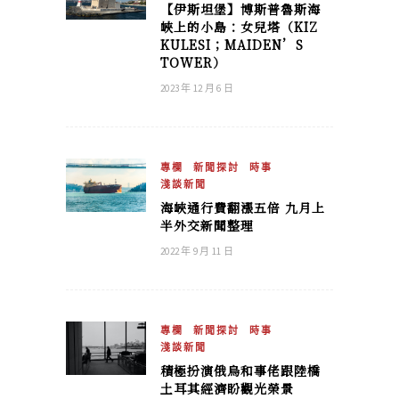
【伊斯坦堡】博斯普魯斯海
峽上的小島：女兒塔（KIZ
KULESI；MAIDEN’S
TOWER）
2023 年 12 月 6 日
專欄
新聞探討
時事
淺談新聞
海峽通行費翻漲五倍 九月上
半外交新聞整理
2022 年 9 月 11 日
專欄
新聞探討
時事
淺談新聞
積極扮演俄烏和事佬跟陸橋
土耳其經濟盼觀光榮景