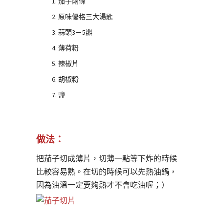
茄子兩條
原味優格三大湯匙
蒜頭3－5瓣
薄荷粉
辣椒片
胡椒粉
鹽
做法：
把茄子切成薄片，切薄一點等下炸的時候
比較容易熟。在切的時候可以先熱油鍋，
因為油溫一定要夠熱才不會吃油喔；）