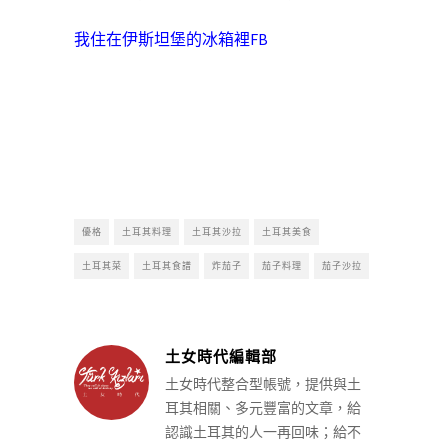
我住在伊斯坦堡的冰箱裡FB
優格
土耳其料理
土耳其沙拉
土耳其美食
土耳其菜
土耳其食譜
炸茄子
茄子料理
茄子沙拉
土女時代編輯部
土女時代整合型帳號，提供與土
耳其相關、多元豐富的文章，給
認識土耳其的人一再回味；給不